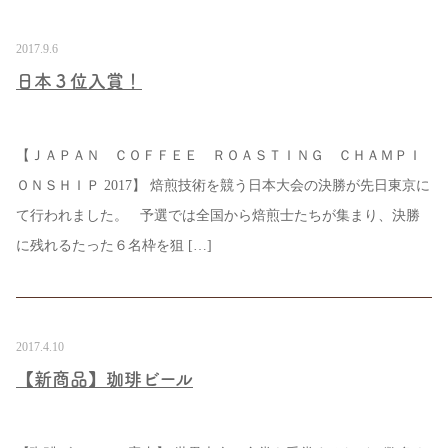
2017.9.6
日本３位入賞！
【ＪＡＰＡＮ ＣＯＦＦＥＥ ＲＯＡＳＴＩＮＧ ＣＨＡＭＰＩ
ＯＮＳＨＩＰ 2017】 焙煎技術を競う日本大会の決勝が先日東京に
て行われました。 予選では全国から焙煎士たちが集まり、決勝
に残れるたった６名枠を狙 […]
2017.4.10
【新商品】珈琲ビール