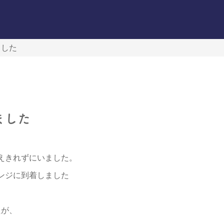
ました
ました
えきれずにいました。
ンジに到着しました
たが、